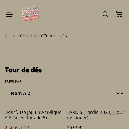
Accueil
/
Produits
/
Tour de dés
Tour de dés
TRIER PAR
%
Dés 🎲 De Jeu En Acrylique
TARDIS (Tardis 2023) (Tour
À 6 Faces (lots de 5)
de lancer)
2,50 €
5,00 €
39,95 €