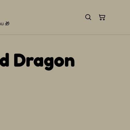
au 🎁
d Dragon