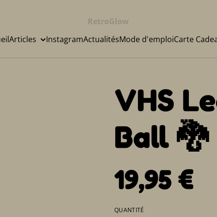
RetroGlow
eil
Articles
Instagram
Actualités
Mode d'emploi
Carte Cade
VHS Le
Ball 🐉
19,95 €
QUANTITÉ