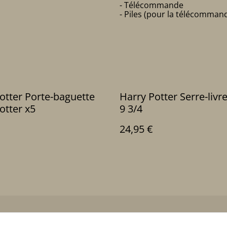
- Télécommande
- Piles (pour la télécomman
rte-baguette
Harry Potter Serre-livr
otter x5
9 3/4
24,95 €
us
Conditions
Politique de
Politiq