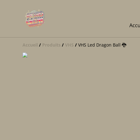
Accu
Accueil
/
Produits
/
VHS
/
VHS Led Dragon Ball 🐉