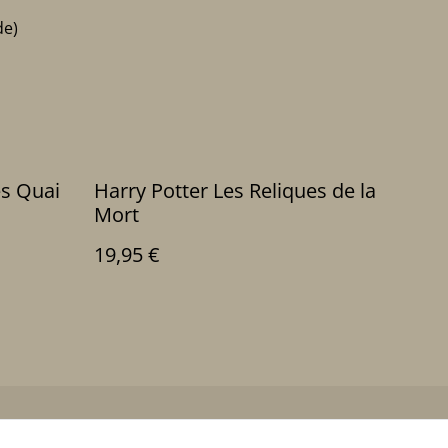
de)
es Quai
Harry Potter Les Reliques de la
Mort
19,95 €
ue de cookies