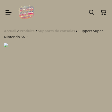
Accueil
/
Produits
/
Supports de consoles
/
Support Super
Nintendo SNES