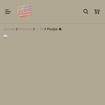
Accueil
/
Produits
/
Z 3D
/
Poulpe 🐙